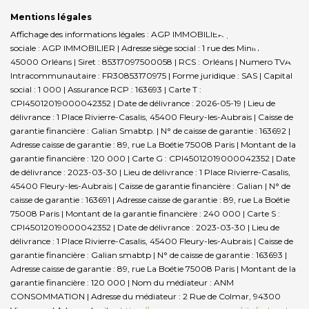
Mentions légales
Affichage des informations légales : AGP IMMOBILIER | Raison
sociale : AGP IMMOBILIER | Adresse siège social : 1 rue des Minimes -
45000 Orléans | Siret : 85317097500058 | RCS : Orléans | Numero TVA
Intracommunautaire : FR30853170975 | Forme juridique : SAS | Capital
social : 1 000 | Assurance RCP : 163693 |
Carte T :
CPI45012019000042352 | Date de délivrance : 2026-05-19 | Lieu de
délivrance : 1 Place Rivierre-Casalis, 45400 Fleury-les-Aubrais | Caisse de
garantie financière : Galian Smabtp. | N° de caisse de garantie : 163692 |
Adresse caisse de garantie : 89, rue La Boétie 75008 Paris | Montant de la
garantie financière : 120 000 | Carte G : CPI45012019000042352 | Date
de délivrance : 2023-03-30 | Lieu de délivrance : 1 Place Rivierre-Casalis,
45400 Fleury-les-Aubrais | Caisse de garantie financière : Galian | N° de
caisse de garantie : 163691 | Adresse caisse de garantie : 89, rue La Boétie
75008 Paris | Montant de la garantie financière : 240 000 | Carte S :
CPI45012019000042352 | Date de délivrance : 2023-03-30 | Lieu de
délivrance : 1 Place Rivierre-Casalis, 45400 Fleury-les-Aubrais | Caisse de
garantie financière : Galian smabtp | N° de caisse de garantie : 163693 |
Adresse caisse de garantie : 89, rue La Boétie 75008 Paris | Montant de la
garantie financière : 120 000 | Nom du médiateur : ANM
CONSOMMATION | Adresse du médiateur : 2 Rue de Colmar, 94300