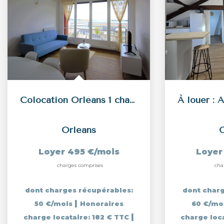
Colocation Orléans 1 chambre - Appartement 79 m2 - Proche...
Orleans
O
Loyer 495 €/mois
Loyer
charges comprises
cha
dont charges récupérables:
dont charg
|
50 €/mois
Honoraires
60 €/mo
|
charge locataire: 182 € TTC
charge loc