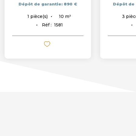
Dépôt de garantie: 890 €
Dépôt de 
10
m²
1
pièce(s)
3
pièc
Réf :
1581