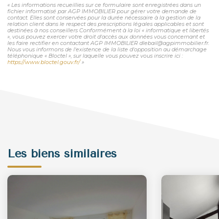
« Les informations recueillies sur ce formulaire sont enregistrées dans un
fichier informatisé par AGP IMMOBILIER pour gérer votre demande de
contact. Elles sont conservées pour la durée nécessaire à la gestion de la
relation client dans le respect des prescriptions légales applicables et sont
destinées à nos conseillers Conformément à la loi « informatique et libertés
», vous pouvez exercer votre droit d'accès aux données vous concernant et
les faire rectifier en contactant AGP IMMOBILIER dlebail@agpimmobilier.fr.
Nous vous informons de l'existence de la liste d'opposition au démarchage
téléphonique « Bloctel », sur laquelle vous pouvez vous inscrire ici :
https://www.bloctel.gouv.fr/
»
Les biens similaires