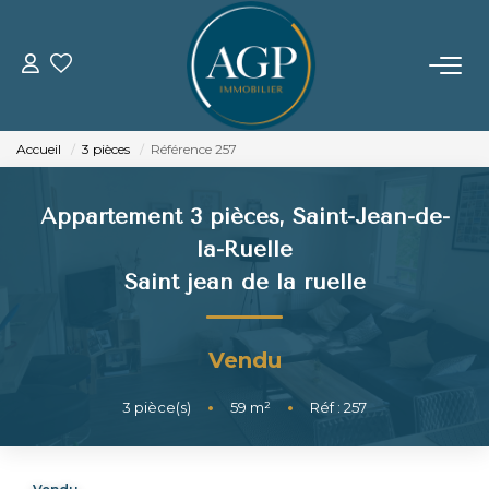
ACHETER
Accueil
3 pièces
Référence 257
VENDRE
Appartement 3 pièces, Saint-Jean-de-
Estimer Votre Bien
la-Ruelle
Nos Biens Vendus
Saint jean de la ruelle
LOUER
Vendu
GERER
3
pièce(s)
•
59
m²
•
Réf : 257
NOTRE AGENCE