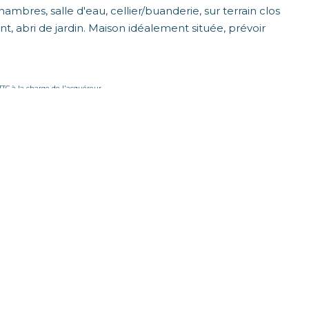
mbres, salle d'eau, cellier/buanderie, sur terrain clos
t, abri de jardin. Maison idéalement située, prévoir
 TTC à la charge de l'acquéreur
un usage standard entre 1920€ et 2650€. indexées aux