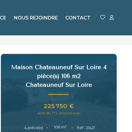
CE
NOUS REJOINDRE
CONTACT
Maison Chateauneuf Sur Loire 4
pièce(s) 106 m2
Chateauneuf Sur Loire
225 750 €
dont 5% TTC d'honoraires
106
m²
4
pièce(s)
Réf :
21421