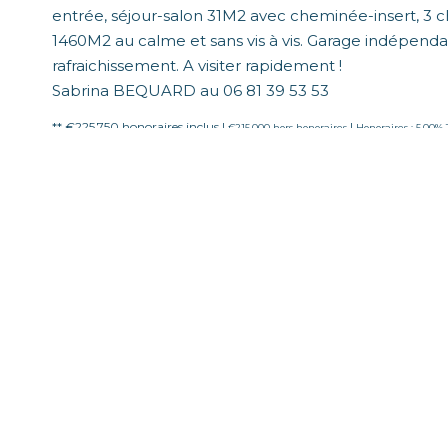
entrée, séjour-salon 31M2 avec cheminée-insert, 3 cha
1460M2 au calme et sans vis à vis. Garage indépendan
rafraichissement. A visiter rapidement !
Sabrina BEQUARD au 06 81 39 53 53
** €225 750
honoraires inclus
|
|
€215 000
hors honoraires
Honoraires : 5.00%
Diagnostics énergétiques
Montant estimé des dépenses annuelles d'énergie pour 
années 2021,2022 et 2023 (abonnement compris).