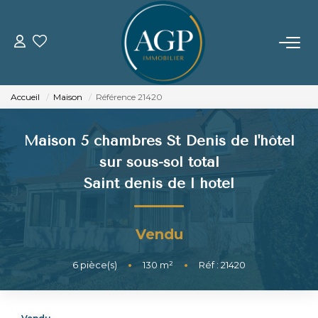
ACHETER
Accueil
Maison
Référence 21420
VENDRE
Maison 5 chambres St Denis de l'hôtel
Estimer Votre Bien
sur sous-sol total
Nos Biens Vendus
Saint denis de l hotel
LOUER
Vendu
GERER
6
pièce(s)
•
130
m²
•
Réf : 21420
NOTRE AGENCE