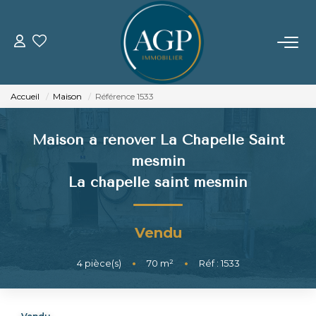
ACHETER
Accueil
Maison
Référence 1533
VENDRE
Maison à rénover La Chapelle Saint
Estimer Votre Bien
mesmin
Nos Biens Vendus
La chapelle saint mesmin
LOUER
Vendu
GERER
4
pièce(s)
•
70
m²
•
Réf : 1533
NOTRE AGENCE