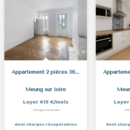
Appartement 2 pièces 56.45 m2 - Proche centre-ville
Meung sur loire
Meun
Loyer 615 €/mois
Loyer
charges comprises
cha
dont charges récupérables:
dont charg