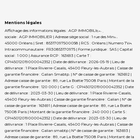
Mentions légales
Affichage des informations légales : AGP IMMOBILIER | Raison
sociale : AGP IMMOBILIER | Adresse siège social : 1 rue des Minimes -
45000 Orléans | Siret : 85317097500058 | RCS : Orléans | Numero TVA
Intracommunautaire : FR30853170975 | Forme juridique : SAS | Capital
social : 1 000 | Assurance RCP : 163693 |
Carte T :
CPI45012019000042352 | Date de délivrance : 2026-05-19 | Lieu de
délivrance : 1 Place Rivierre-Casalis, 45400 Fleury-les-Aubrais | Caisse de
garantie financière : Galian Smabtp. | N° de caisse de garantie : 163692 |
Adresse caisse de garantie : 89, rue La Boétie 75008 Paris | Montant de la
garantie financière : 120 000 | Carte G : CPI45012019000042352 | Date
de délivrance : 2023-03-30 | Lieu de délivrance : 1 Place Rivierre-Casalis,
45400 Fleury-les-Aubrais | Caisse de garantie financière : Galian | N° de
caisse de garantie : 163691 | Adresse caisse de garantie : 89, rue La Boétie
75008 Paris | Montant de la garantie financière : 240 000 | Carte S :
CPI45012019000042352 | Date de délivrance : 2023-03-30 | Lieu de
délivrance : 1 Place Rivierre-Casalis, 45400 Fleury-les-Aubrais | Caisse de
garantie financière : Galian smabtp | N° de caisse de garantie : 163693 |
Adresse caisse de garantie : 89, rue La Boétie 75008 Paris | Montant de la