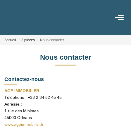
ACHETER
Accueil
3 pièces
Nous contacter
VENDRE
Nous contacter
Estimer Votre Bien
Nos Biens Vendus
Contactez-nous
LOUER
AGP IMMOBILIER
Téléphone :
+33 2 34 52 45 45
Adresse :
GERER
1 rue des Minimes
45000
Orléans
NOTRE AGENCE
www.agpimmobilier.fr