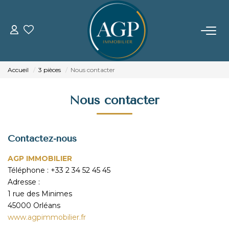
ACHETER
Accueil
3 pièces
Nous contacter
VENDRE
Nous contacter
Estimer Votre Bien
Nos Biens Vendus
Contactez-nous
AGP IMMOBILIER
LOUER
Téléphone :
+33 2 34 52 45 45
Adresse :
GERER
1 rue des Minimes
45000
Orléans
www.agpimmobilier.fr
NOTRE AGENCE