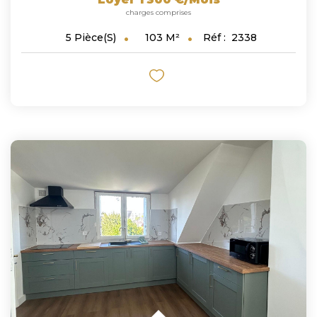
charges comprises
103
M²
Réf :
2338
5
Pièce(s)