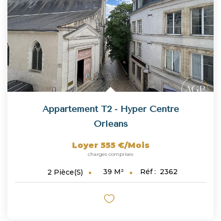
NOUS REJOINDRE
CONTACT
Appartement T2 - Hyper Centre
Orleans
Loyer 555 €/mois
charges comprises
39
M²
Réf :
2362
2
Pièce(s)