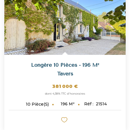
Longère 10 Pièces - 196 M²
Tavers
381 000 €
dont 4,38% TTC d'honoraires
196
M²
Réf :
21514
10
Pièce(s)