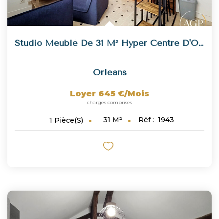
Studio Meublé De 31 M² Hyper Centre D'Orléans
Orleans
Loyer 645 €/mois
charges comprises
31
M²
Réf :
1943
1
Pièce(s)