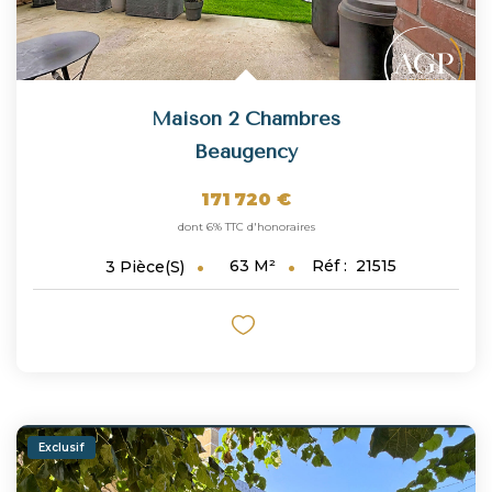
Maison 2 Chambres
Beaugency
171 720 €
dont 6% TTC d'honoraires
63
M²
Réf :
21515
3
Pièce(s)
Exclusif