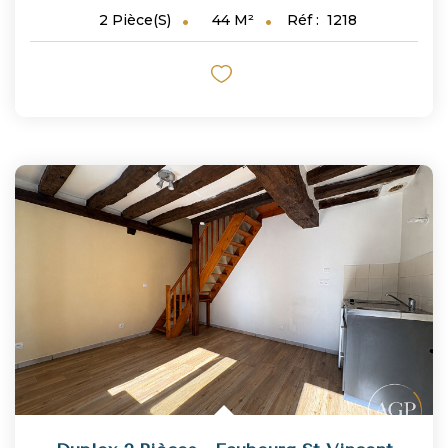
44
M²
Réf :
1218
2
Pièce(s)