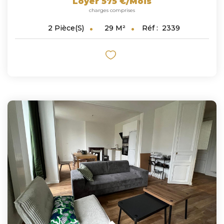
Loyer 575 €/mois
charges comprises
29
M²
Réf :
2339
2
Pièce(s)