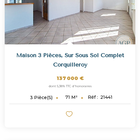
Maison 3 Pièces, Sur Sous Sol Complet
Corquilleroy
137 000 €
dont 5,38% TTC d'honoraires
71
M²
Réf :
21441
3
Pièce(s)