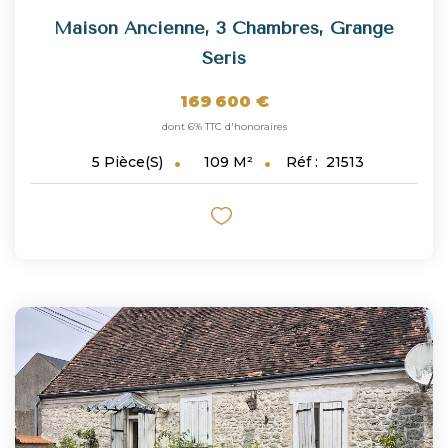
Maison Ancienne, 3 Chambres, Grange
Seris
169 600 €
dont 6% TTC d'honoraires
109
M²
Réf :
21513
5
Pièce(s)