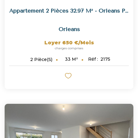
Appartement 2 Pièces 32.97 M² - Orléans Proche Coligny
Orleans
Loyer 650 €/mois
charges comprises
33
M²
Réf :
2175
2
Pièce(s)