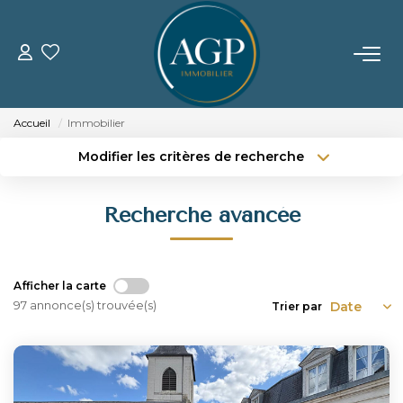
ACHETER
Accueil
Immobilier
VENDRE
Modifier les critères de recherche
Type de transaction
Localisation
Acheter
Localisation
Estimer Votre Bien
Recherche avancée
Type de bien
Nos Biens Vendus
Sélectionnez...
Surface min
Budget max
Plus de critères
LOUER
Afficher la carte
97 annonce(s) trouvée(s)
Trier par
Créer une alerte
GERER
NOTRE AGENCE