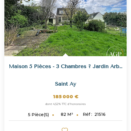
Maison 5 Pièces - 3 Chambres ? Jardin Arboré ? Quartier...
Saint Ay
185 000 €
dont 4,52% TTC d'honoraires
82
M²
Réf :
21516
5
Pièce(s)