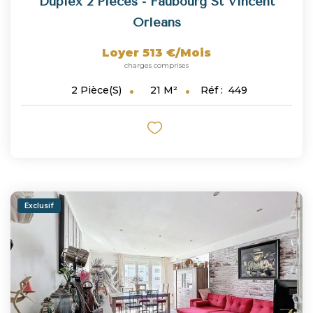
Duplex 2 Pièces - Faubourg St Vincent
Orleans
Loyer 513 €/mois
charges comprises
21
M²
Réf :
449
2
Pièce(s)
Exclusif