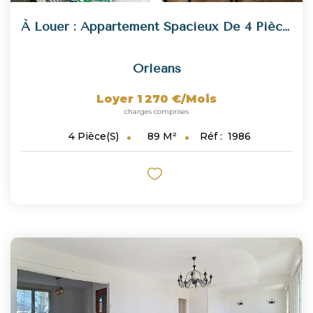
À Louer : Appartement Spacieux De 4 Pièces À Orléans
Orleans
Loyer 1 270 €/mois
charges comprises
89
M²
Réf :
1986
4
Pièce(s)