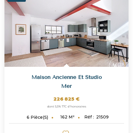
Maison Ancienne Et Studio
Mer
226 825 €
dont 5,5% TTC d'honoraires
162
M²
Réf :
21509
6
Pièce(s)