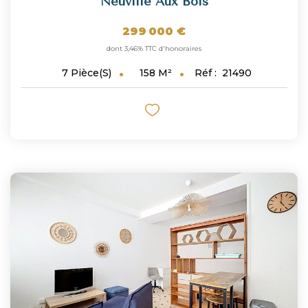
Neuville Aux Bois
299 000 €
dont 3,46% TTC d'honoraires
158
M²
Réf :
21490
7
Pièce(s)