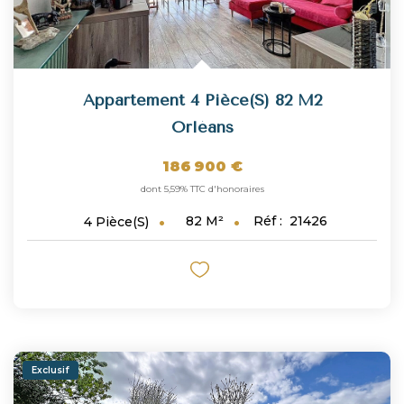
Appartement 4 Pièce(s) 82 M2
Orléans
186 900 €
dont 5,59% TTC d'honoraires
82
M²
Réf :
21426
4
Pièce(s)
Exclusif