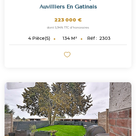
Auvilliers En Gatinais
223 000 €
dont 5,94% TTC d'honoraires
134
M²
Réf :
2303
4
Pièce(s)