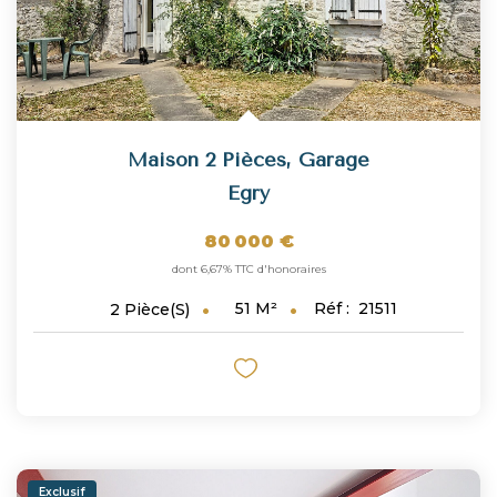
Maison 2 Pièces, Garage
Egry
80 000 €
dont 6,67% TTC d'honoraires
51
M²
Réf :
21511
2
Pièce(s)
Exclusif